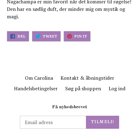
Nagachampa er min favorit når det kommer til røgelse!
Den har en sødlig duft, der minder mig om mystik og
magi.
DEL
TWEET
PIN
DEL
TWEET
PIN IT
PÅ
PÅ
PÅ
FACEBOK
TWITTER
PINTEREST
Om Carolina
Kontakt & åbningstider
Handelsbetingelser
Søg på shoppen
Log ind
Få nyhedsbrevet
TILMELD