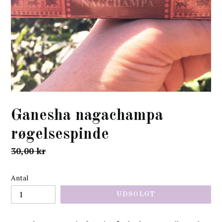
Ganesha nagachampa
røgelsespinde
normal
30,00 kr
pris
Antal
UDSOLGT