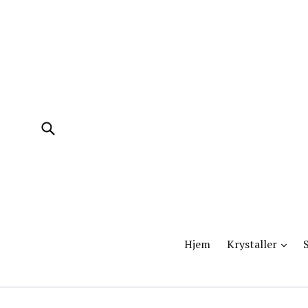
Videre
til
indhold
Godkend
udvi
Hjem
Krystaller