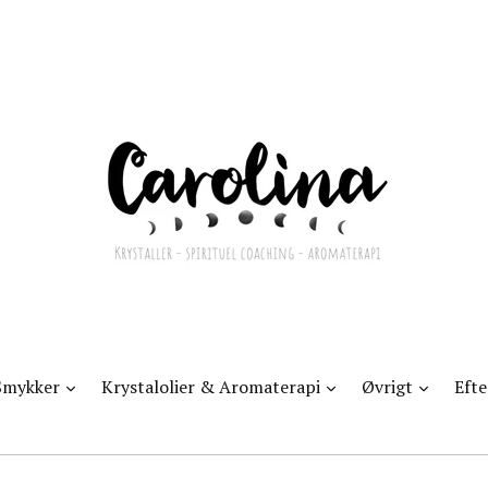
d
udvid
udvid
udvid
Smykker
Krystalolier & Aromaterapi
Øvrigt
Eft