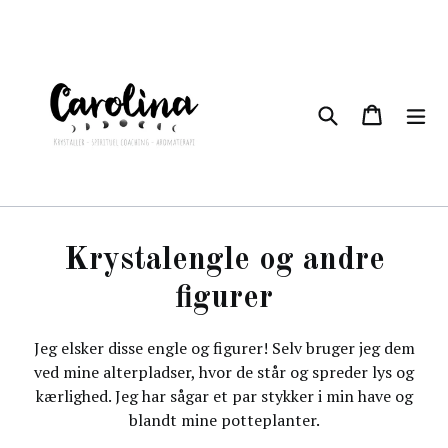
Videre
til
indhold
Søg
kurv
kurv
udv
Krystalengle og andre
figurer
Jeg elsker disse engle og figurer! Selv bruger jeg dem
ved mine alterpladser, hvor de står og spreder lys og
kærlighed. Jeg har sågar et par stykker i min have og
blandt mine potteplanter.