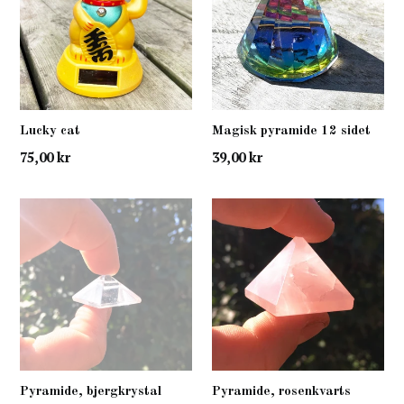
Lucky cat
Magisk pyramide 12 sidet
normal
normal
75,00 kr
39,00 kr
pris
pris
Pyramide, bjergkrystal
Pyramide, rosenkvarts