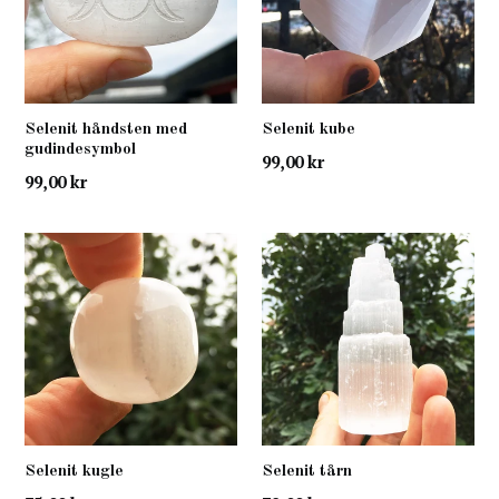
Selenit håndsten med
Selenit kube
gudindesymbol
normal
99,00 kr
normal
99,00 kr
pris
pris
Selenit kugle
Selenit tårn