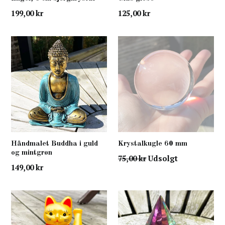
normal
normal
199,00 kr
125,00 kr
pris
pris
Håndmalet Buddha i guld
Krystalkugle 60 mm
og mintgrøn
normal
75,00 kr
Udsolgt
normal
149,00 kr
pris
pris