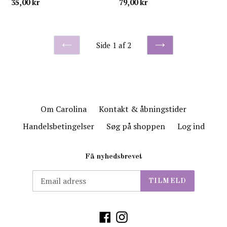
normal
normal
35,00 kr
79,00 kr
pris
pris
Side 1 af 2
FORRIGE
NÆSTE
Om Carolina
Kontakt & åbningstider
Handelsbetingelser
Søg på shoppen
Log ind
Få nyhedsbrevet
TILMELD
Facebook
Instagram