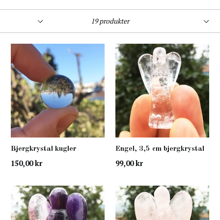
Filtrer
Sorter
19 produkter
Bjergkrystal kugler
Engel, 3,5 cm bjergkrystal
normal
normal
150,00 kr
99,00 kr
pris
pris