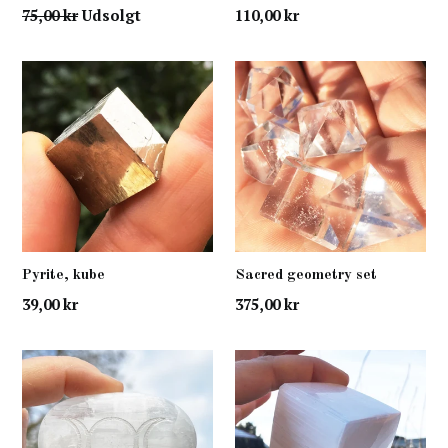
normal
normal
75,00 kr
Udsolgt
110,00 kr
pris
pris
Pyrite, kube
Sacred geometry set
normal
normal
39,00 kr
375,00 kr
pris
pris