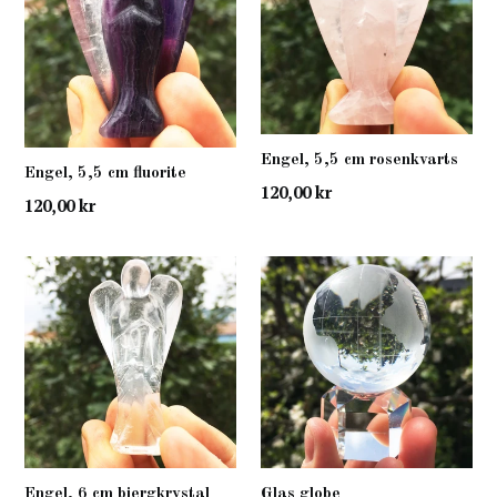
Engel, 5,5 cm rosenkvarts
Engel, 5,5 cm fluorite
normal
120,00 kr
normal
120,00 kr
pris
pris
Engel, 6 cm bjergkrystal
Glas globe