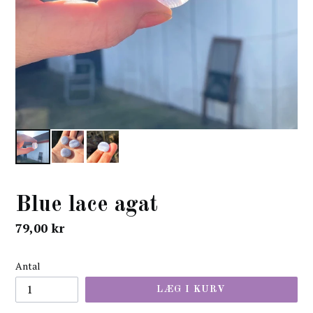
Blue lace agat
normal
79,00 kr
pris
Antal
LÆG I KURV