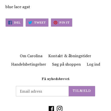
blue lace agat
DEL
TWEET
PIN
DEL
TWEET
PIN IT
PÅ
PÅ
PÅ
FACEBOK
TWITTER
PINTEREST
Om Carolina
Kontakt & åbningstider
Handelsbetingelser
Søg på shoppen
Log ind
Få nyhedsbrevet
TILMELD
Facebook
Instagram