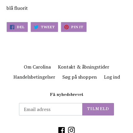
blå fluorit
DEL
TWEET
PIN
DEL
TWEET
PIN IT
PÅ
PÅ
PÅ
FACEBOK
TWITTER
PINTEREST
Om Carolina
Kontakt & åbningstider
Handelsbetingelser
Søg på shoppen
Log ind
Få nyhedsbrevet
TILMELD
Facebook
Instagram