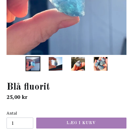
Blå fluorit
normal
25,00 kr
pris
Antal
LÆG I KURV