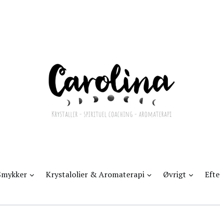
d
udvid
udvid
udvid
Smykker
Krystalolier & Aromaterapi
Øvrigt
Eft