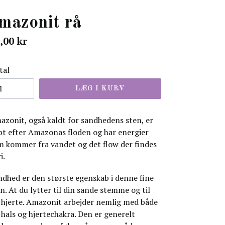
mazonit rå
ormal
,00 kr
is
tal
LÆG I KURV
zonit, også kaldt for sandhedens sten, er
bt efter Amazonas floden og har energier
m kommer fra vandet og det flow der findes
i.
ndhed er den største egenskab i denne fine
n. At du lytter til din sande stemme og til
t hjerte. Amazonit arbejder nemlig med både
 hals og hjertechakra. Den er generelt