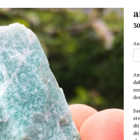
a
n
30
pr
An
Ama
dø
so
der
Sa
ste
di
dit