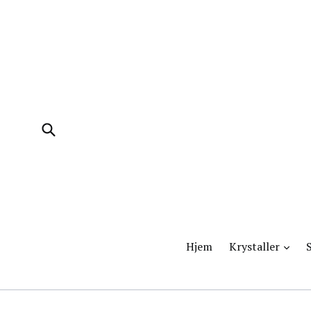
Videre
til
indhold
Godkend
udvi
Hjem
Krystaller