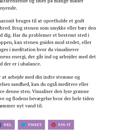
akrarensende og føles på mange måder
rnyende.
zonit bruges til at opretholde et godt
lbred. Brug stenen som smykke eller bær den
 dig. Har du problemer et bestemt sted i
oppen, kan stenen gnides mod stedet, eller
ges i meditation hvor du visualiserer
nens energi, der går ind og arbejder med det
d der er i ubalance.
r at arbejde med din indre stemme og
elses sandhed, kan du også meditere eller
e denne sten. Visualiser den lyse grønne
ve og flodens bevægelse hvor der hele tiden
rømmer nyt vand til.
DEL
TWEET
PIN
DEL
TWEET
PIN IT
PÅ
PÅ
PÅ
FACEBOK
TWITTER
PINTEREST