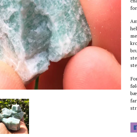
ch
fo
Ama
he
med
kr
bru
ste
ste
Fo
føl
bær
far
st