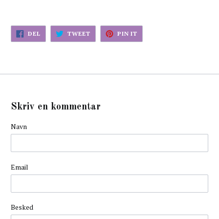
DEL
TWEET
PIN
DEL
TWEET
PIN IT
PÅ
PÅ
PÅ
FACEBOK
TWITTER
PINTEREST
Skriv en kommentar
Navn
Email
Besked