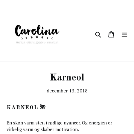
Videre
til
indhold
Søg
kurv
kurv
udv
Karneol
december 13, 2018
KARNEOL 🌺
En skøn varm sten i rødlige nyancer. Og energien er
virkelig varm og skaber motivation.