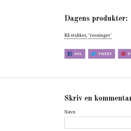
Dagens produkter:
Rå stykker,
"terninger"
DEL
TWEET
DEL
TWEET
P
PÅ
PÅ
FACEBOK
TWITTER
Skriv en kommenta
Navn