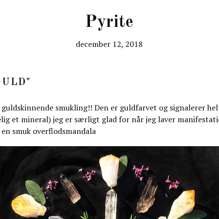
Pyrite
december 12, 2018
GULD"
 guldskinnende smukling!! Den er guldfarvet og signalerer hel
elig et mineral) jeg er særligt glad for når jeg laver manifesta
f en smuk overflodsmandala