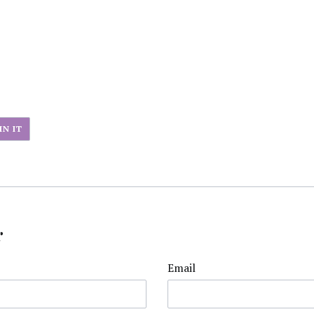
PIN
IN IT
PÅ
PINTEREST
r
Email