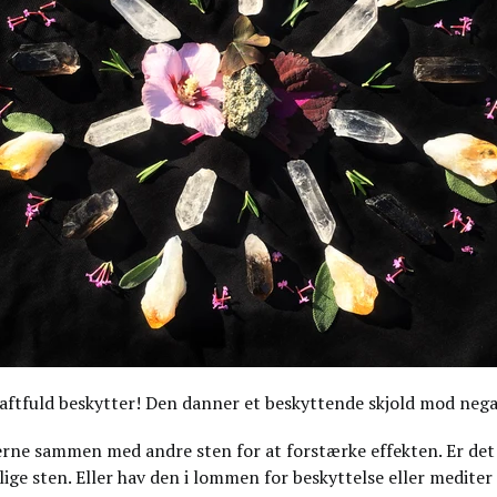
raftfuld beskytter! Den danner et beskyttende skjold mod negat
gerne sammen med andre sten for at forstærke effekten. Er det
ige sten. Eller hav den i lommen for beskyttelse eller mediter 