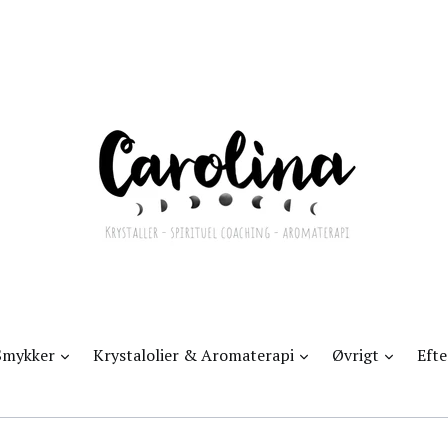
d
udvid
udvid
udvid
Smykker
Krystalolier & Aromaterapi
Øvrigt
Eft