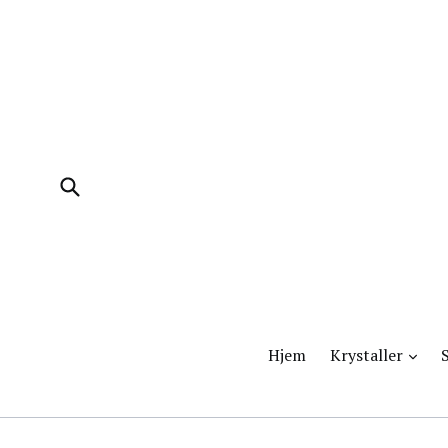
Videre
til
indhold
Godkend
udvi
Hjem
Krystaller